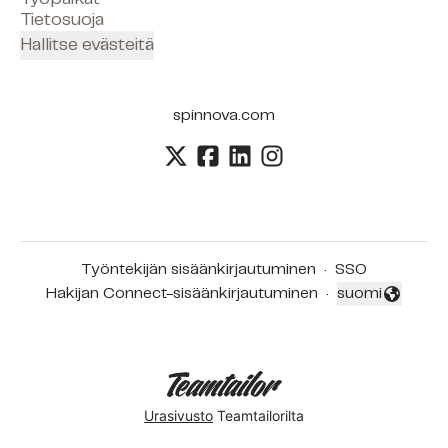
Tietosuoja
Hallitse evästeitä
spinnova.com
Työntekijän sisäänkirjautuminen
·
SSO
Hakijan Connect-sisäänkirjautuminen
·
suomi
Vaihda kieli
Urasivusto
Teamtailorilta