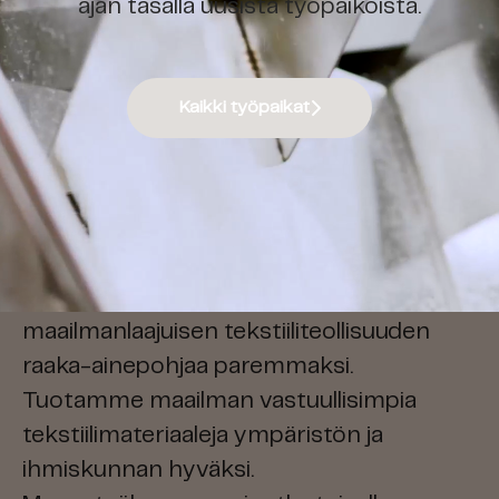
ajan tasalla uusista työpaikoista.
Kaikki työpaikat
Liity joukkoomme
Spinnovan missiona on muuttaa koko
maailmanlaajuisen tekstiiliteollisuuden
raaka-ainepohjaa paremmaksi.
Tuotamme maailman vastuullisimpia
tekstiilimateriaaleja ympäristön ja
ihmiskunnan hyväksi.