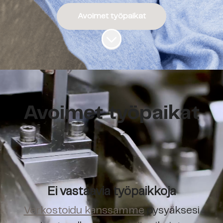
Avoimet työpaikat
Siirry sisältöön
Avoimet työpaikat
Ei vastaavia työpaikkoja
Verkostoidu kanssamme
pysyäksesi