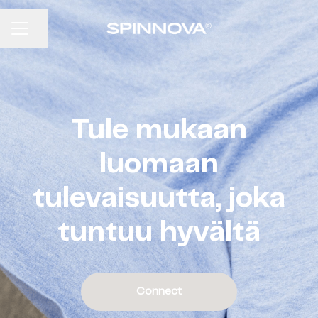
URAVALIKKO
Jaa sivu
Tule mukaan
luomaan
tulevaisuutta, joka
tuntuu hyvältä
Connect